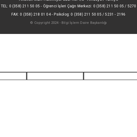
-
TEL: 0 (358) 211 50 05
Öğrenci İşleri Çağrı Merkezi: 0 (358) 211 50 05 / 5270
-
FAX: 0 (358) 218 01 04
Psikolog: 0 (358) 211 50 05 / 5231 - 2196
© Copyright 2024 - Bilgi İşlem Daire Başkanlığı