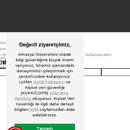
jinal metin
Değerli ziyaretçimiz,
çeviriyi değerlendirin
Amasya Üniversitesi olarak
i bildiriminiz, Google Çeviri'yi iyileştirmek için kullanılacaktır
bilgi güvenliğine büyük önem
veriyoruz. Sitemiz içerisindeki
deneyiminizi iyileştirmek için
çerez/cookie kullanıyoruz.
Lütfen
ve
Gizlilik Politikamızı
Kişisel veri güvenliği
(KVKK/GDPR)
Aydınlatma
okuyunuz. Kişisel Veri
Metnimizi
Güvenliği ile ilgili daha detaylı
bilgileri
sayfamızdan elde
KVKK
edebilirsiniz.
Tamam