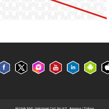
Akbilek Mah. Hakimiyet Cad. No:4/3 Amasya / Türkiye