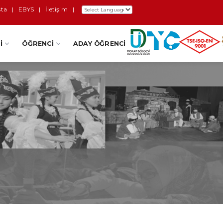
sta
|
EBYS
|
İletişim
|
I
ÖĞRENCI
ADAY ÖĞRENCI