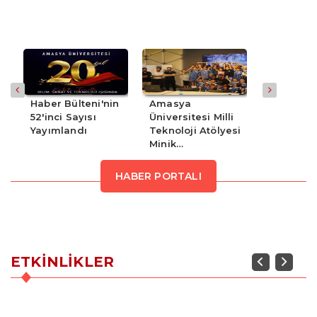
Milli Tek
etkinlikt
üniversi
bünyesin
kapsamın
Haber Bülteni'nin
Amasya
Rektör Tu
Üniversit
52'inci Sayısı
Üniversitesi Milli
"COP31 Y
yarışma s
Yayımlandı
Teknoloji Atölyesi
Bilim Dip
Teknoloji
Minik…
ziyaretçil
konuların
HABER PORTALI
gösterdiğ
paylaşmas
ETKINLIKLER
Previous
Next