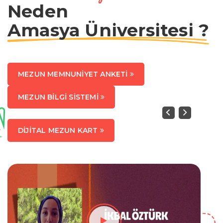
Neden
Amasya Üniversitesi ?
MEZUN MEMNUNIYET ANKETI
MEZUN BILGI SISTEMI
Previous
Next
DIJITAL MEZUN KART