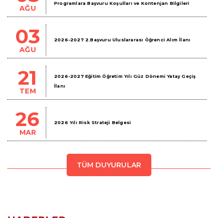
Programlara Başvuru Koşulları ve Kontenjan Bilgileri
AĞU
03
2026-2027 2.Başvuru Uluslararası Öğrenci Alım İlanı
AĞU
21
2026-2027 Eğitim Öğretim Yılı Güz Dönemi Yatay Geçiş
İlanı
TEM
26
2026 Yılı Risk Strateji Belgesi
MAR
TÜM DUYURULAR