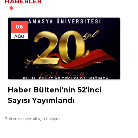
HABERLER
06
0
AĞU
AĞ
Haber Bülteni'nin 52'inci
Ama
Sayısı Yayımlandı
Tek
Misa
Bültene ulaşmak için tıklayın
Amasya’n
Akademis