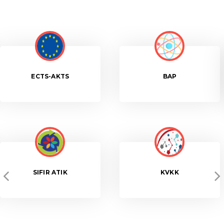
ECTS-AKTS
BAP
SIFIR ATIK
KVKK
Previous
Ne