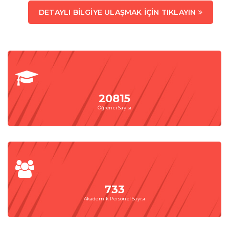
DETAYLI BILGIYE ULAŞMAK İÇIN TIKLAYIN
20815
Öğrenci Sayısı
733
Akademik Personel Sayısı