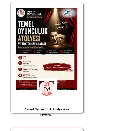
21
Eyl
12:00
Temel Oyunculuk Atölyesi ve
Tiyatro…