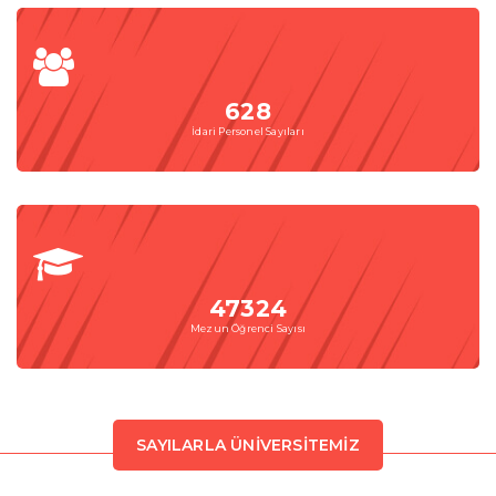
628
İdari Personel Sayıları
47324
Mezun Öğrenci Sayısı
SAYILARLA ÜNIVERSITEMIZ