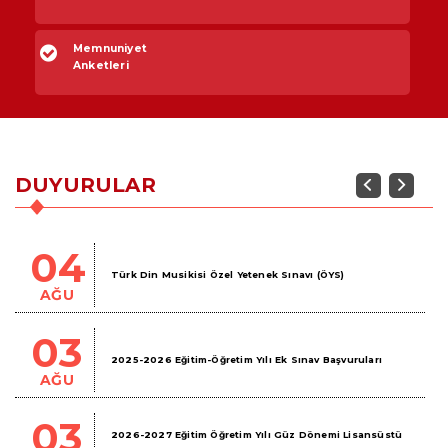
Memnuniyet
Anketleri
DUYURULAR
Previous
Next
04
Türk Din Musikisi Özel Yetenek Sınavı (ÖYS)
AĞU
03
2025-2026 Eğitim-Öğretim Yılı Ek Sınav Başvuruları
AĞU
03
2026-2027 Eğitim Öğretim Yılı Güz Dönemi Lisansüstü