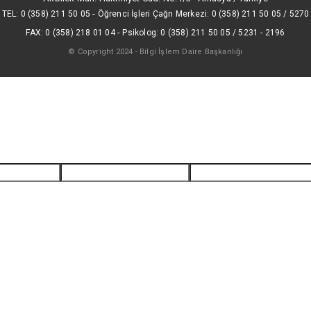
-
TEL: 0 (358) 211 50 05
Öğrenci İşleri Çağrı Merkezi: 0 (358) 211 50 05 / 5270
-
FAX: 0 (358) 218 01 04
Psikolog: 0 (358) 211 50 05 / 5231 - 2196
© Copyright 2024 - Bilgi İşlem Daire Başkanlığı