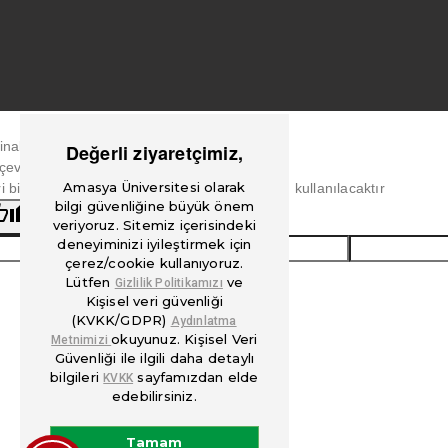
jinal metin
Değerli ziyaretçimiz,
çeviriyi değerlendirin
Amasya Üniversitesi olarak
i bildiriminiz, Google Çeviri'yi iyileştirmek için kullanılacaktır
bilgi güvenliğine büyük önem
veriyoruz. Sitemiz içerisindeki
deneyiminizi iyileştirmek için
çerez/cookie kullanıyoruz.
Lütfen
ve
Gizlilik Politikamızı
Kişisel veri güvenliği
(KVKK/GDPR)
Aydınlatma
okuyunuz. Kişisel Veri
Metnimizi
Güvenliği ile ilgili daha detaylı
bilgileri
sayfamızdan elde
KVKK
edebilirsiniz.
Tamam