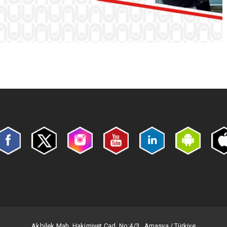
Akbilek Mah. Hakimiyet Cad. No:4/3 Amasya / Türkiye