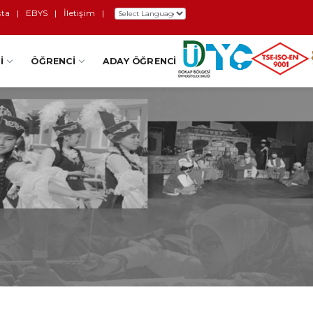
sta
|
EBYS
|
İletişim
|
I
ÖĞRENCI
ADAY ÖĞRENCI