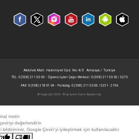
Akbilek Mah. Hakimiyet Cad. No:4/3 Amasya / Türkiye
-
TEL: 0 (358) 211 50 05
Öğrenci İşleri Çağrı Merkezi: 0 (358) 211 50 05 / 5270
-
FAX: 0 (358) 218 01 04
Psikolog: 0 (358) 211 50 05 / 5231 - 2196
© Copyright 2024 - Bilgi İşlem Daire Başkanlığı
jinal metin
çeviriyi değerlendirin
i bildiriminiz, Google Çeviri'yi iyileştirmek için kullanılacaktır