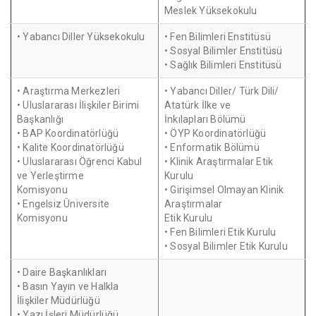
Meslek Yüksekokulu
• Yabancı Diller Yüksekokulu
• Fen Bilimleri Enstitüsü
• Sosyal Bilimler Enstitüsü
• Sağlık Bilimleri Enstitüsü
• Araştırma Merkezleri
• Yabancı Diller/ Türk Dili/
• Uluslararası İlişkiler Birimi
Atatürk İlke ve
Başkanlığı
İnkılapları Bölümü
• BAP Koordinatörlüğü
• ÖYP Koordinatörlüğü
• Kalite Koordinatörlüğü
• Enformatik Bölümü
• Uluslararası Öğrenci Kabul
• Klinik Araştırmalar Etik
ve Yerleştirme
Kurulu
Komisyonu
• Girişimsel Olmayan Klinik
• Engelsiz Üniversite
Araştırmalar
Komisyonu
Etik Kurulu
• Fen Bilimleri Etik Kurulu
• Sosyal Bilimler Etik Kurulu
• Daire Başkanlıkları
• Basın Yayın ve Halkla
İlişkiler Müdürlüğü
• Yazı İşleri Müdürlüğü