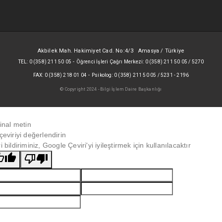
Akbilek Mah. Hakimiyet Cad. No:4/3 Amasya / Türkiye
-
TEL: 0 (358) 211 50 05
Öğrenci İşleri Çağrı Merkezi: 0 (358) 211 50 05 / 5270
-
FAX: 0 (358) 218 01 04
Psikolog: 0 (358) 211 50 05 / 5231 - 2196
© Copyright 2024 - Bilgi İşlem Daire Başkanlığı
jinal metin
çeviriyi değerlendirin
i bildiriminiz, Google Çeviri'yi iyileştirmek için kullanılacaktır