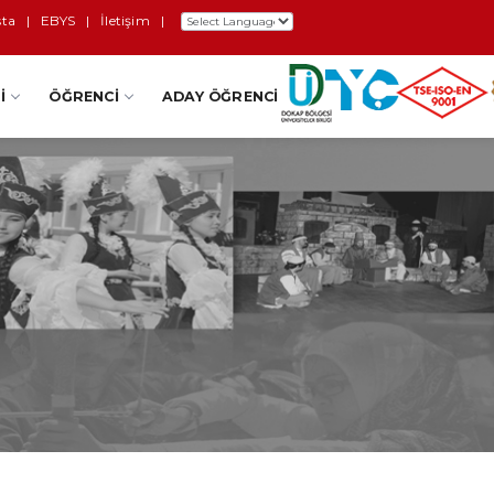
sta
|
EBYS
|
İletişim
|
I
ÖĞRENCI
ADAY ÖĞRENCI